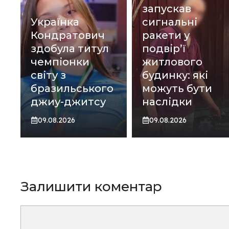
запускав
Українка
сигнальні
Кондратович
ракети у
здобула титул
подвір’ї
чемпіонки
житлового
світу з
будинку: які
бразильського
можуть бути
джиу-джитсу
наслідки
09.08.2026
09.08.2026
Залишити коментар
Коментар