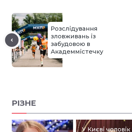
Розслідування
зловживань із
забудовою в
Академмістечку
РІЗНЕ
У Києві чоловік