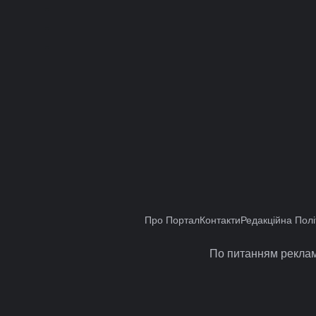
Про Портал
Контакти
Редакційна Полі
По питанням реклам