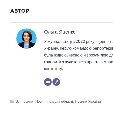
АВТОР
Ольга Яценко
У журналістиці з 2022 року, щодня т
Україну. Керую командою репортерів
була живою, чесною й зрозумілою дл
говорити з аудиторією простою мовою
контексту.
Категорії
Всі новини
,
Новини Києва і області
,
Новини України