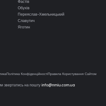
Фастів
Обухів
Переяслав-Хмельницький
Славутич
Яготин
тика
Політика Конфіденційності
Правила Користування Сайтом
и звертатись на пошту
info@nmiu.com.ua