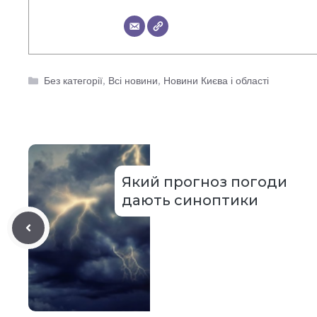
Категорії
Без категорії
,
Всі новини
,
Новини Києва і області
Який прогноз погоди
дають синоптики