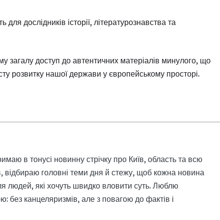
ь для дослідників історії, літературознавства та
у загалу доступ до автентичних матеріалів минулого, що
сту розвитку нашої держави у європейському просторі.
римаю в тонусі новинну стрічку про Київ, область та всю
, відбираю головні теми дня й стежу, щоб кожна новина
я людей, які хочуть швидко вловити суть. Люблю
: без канцеляризмів, але з повагою до фактів і