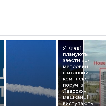
У Києві
планують
звести 80-
метровий
житловий
комплекс
поруч із
Лаврою –
мешканці
виступають