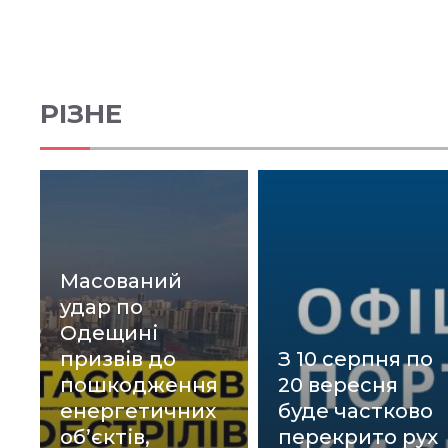
РІЗНЕ
Масований
удар по
Одещині
призвів до
З 10 серпня по
пошкодження
20 вересня
енергетичних
буде частково
об’єктів,
перекрито рух