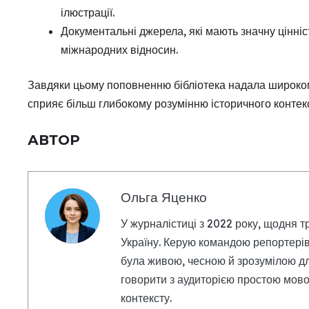
ілюстрації.
Документальні джерела, які мають значну цінніст
міжнародних відносин.
Завдяки цьому поповненню бібліотека надала широком
сприяє більш глибокому розумінню історичного контек
АВТОР
Ольга Яценко
У журналістиці з 2022 року, щодня т
Україну. Керую командою репортерів
була живою, чесною й зрозумілою дл
говорити з аудиторією простою мовою
контексту.