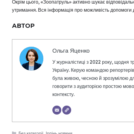
Окрім цього, «Зоопатруль» активно шукає відповідальн
утримання. Вся інформація про можливість допомоги 
АВТОР
Ольга Яценко
У журналістиці з 2022 року, щодня т
Україну. Керую командою репортерів
була живою, чесною й зрозумілою дл
говорити з аудиторією простою мовою
контексту.
Категорії
Без категорії
,
Ірпінь новини