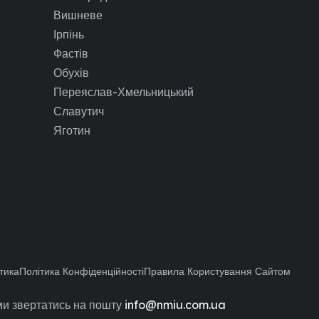
Вишневе
Ірпінь
Фастів
Обухів
Переяслав-Хмельницький
Славутич
Яготин
тика
Політика Конфіденційності
Правила Користування Сайтом
и звертатись на пошту
info@nmiu.com.ua