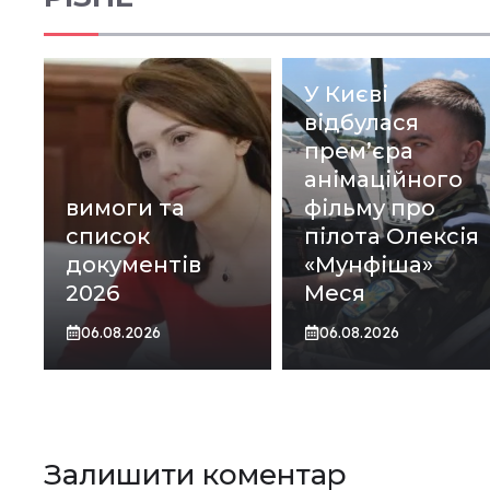
У Києві
відбулася
прем’єра
анімаційного
вимоги та
фільму про
список
пілота Олексія
документів
«Мунфіша»
2026
Меся
06.08.2026
06.08.2026
Залишити коментар