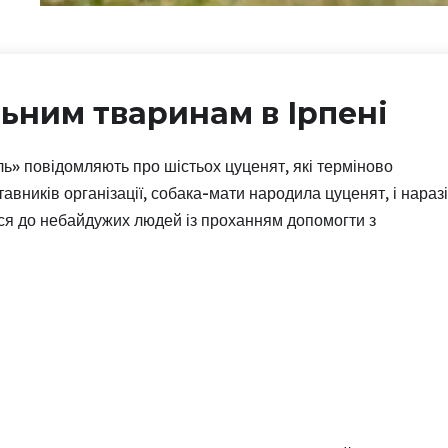
ьним тваринам в Ірпені
уль» повідомляють про шістьох цуценят, які терміново
вників організації, собака-мати народила цуценят, і наразі
ься до небайдужих людей із проханням допомогти з