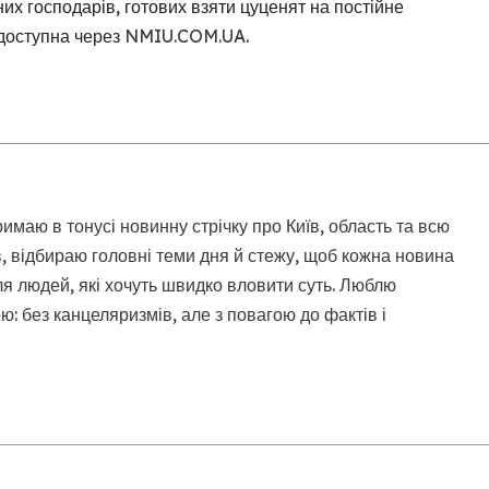
их господарів, готових взяти цуценят на постійне
доступна через
NMIU.COM.UA
.
римаю в тонусі новинну стрічку про Київ, область та всю
, відбираю головні теми дня й стежу, щоб кожна новина
я людей, які хочуть швидко вловити суть. Люблю
: без канцеляризмів, але з повагою до фактів і