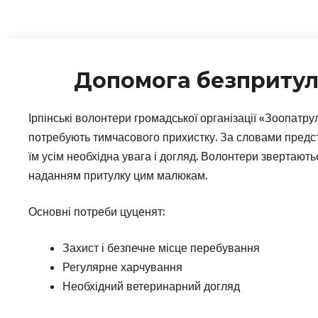
Допомога безпритул
Ірпінські волонтери громадської організації «Зоопатр
потребують тимчасового прихистку. За словами предста
їм усім необхідна увага і догляд. Волонтери звертают
наданням притулку цим малюкам.
Основні потреби цуценят:
Захист і безпечне місце перебування
Регулярне харчування
Необхідний ветеринарний догляд