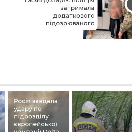
тисяч доларів: поліція
затримала
додаткового
підозрюваного
Росія завдала
удару по
підрозділу
європейської
компанії Delta