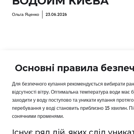
ВОДОЙМ КИЄВА
Ольга Яценко
23.06.2026
Основні правила безпеч
Для безпечного купання рекомендується вибирати ранко
відсутності вітру. Оптимальна температура води має 
заходити у воду поступово та уникати купання протяго
перебування у воді становить приблизно 15 хвилин. Пі
сонячними променями.
Існує ряд дій, яких слід уника