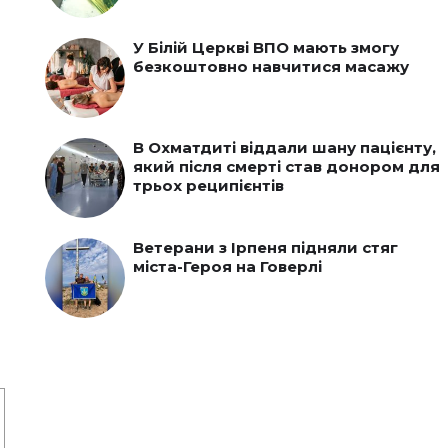
У Білій Церкві ВПО мають змогу
безкоштовно навчитися масажу
В Охматдиті віддали шану пацієнту,
який після смерті став донором для
трьох реципієнтів
Ветерани з Ірпеня підняли стяг
міста-Героя на Говерлі