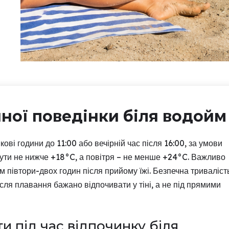
ної поведінки біля водойм
ві години до 11:00 або вечірній час після 16:00, за умови
бути не нижче +18°C, а повітря – не менше +24°C. Важливо
м півтори-двох годин після прийому їжі. Безпечна триваліст
сля плавання бажано відпочивати у тіні, а не під прямими
ти під час відпочинку біля