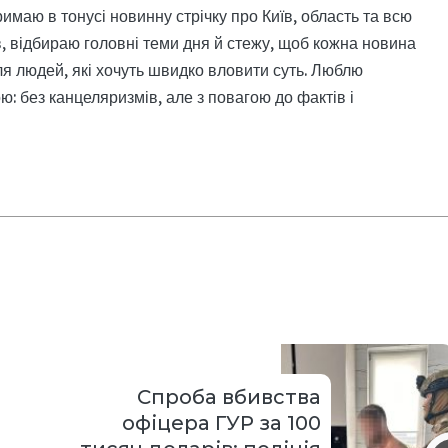
римаю в тонусі новинну стрічку про Київ, область та всю
, відбираю головні теми дня й стежу, щоб кожна новина
я людей, які хочуть швидко вловити суть. Люблю
: без канцеляризмів, але з повагою до фактів і
Спроба вбивства
офіцера ГУР за 100