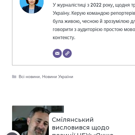
У журналістиці з 2022 року, щодня т
Україну. Керую командою репортерів
була живою, чесною й зрозумілою дл
говорити з аудиторією простою мовою
контексту.
Категорії
Всі новини
,
Новини України
Смілянський
висловився щодо