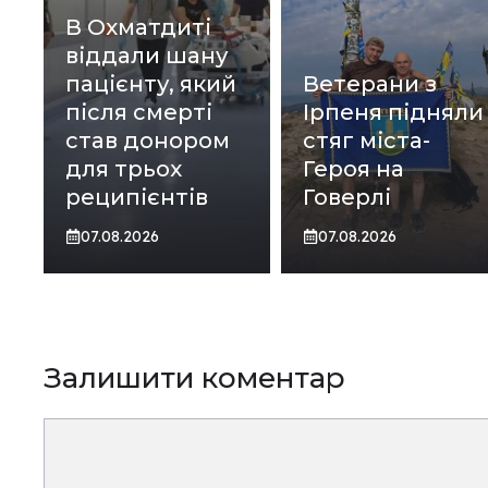
В Охматдиті
віддали шану
пацієнту, який
Ветерани з
після смерті
Ірпеня підняли
став донором
стяг міста-
для трьох
Героя на
реципієнтів
Говерлі
07.08.2026
07.08.2026
Залишити коментар
Коментар