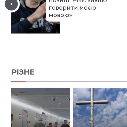
позиції НБУ: «Якщо
говорити моєю
мовою»
РІЗНЕ