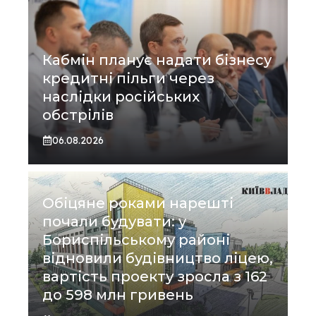
Кабмін планує надати бізнесу
кредитні пільги через
наслідки російських
обстрілів
06.08.2026
Обіцяне роками нарешті
почали будувати: у
Бориспільському районі
відновили будівництво ліцею,
вартість проекту зросла з 162
до 598 млн гривень