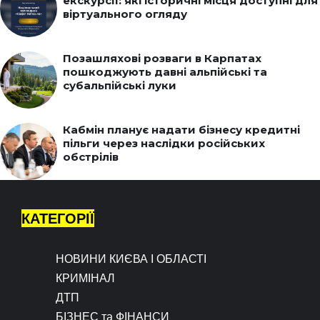
екскурсії: які історичні місця доступні для
віртуального огляду
Позашляхові розваги в Карпатах
пошкоджують давні альпійські та
субальпійські луки
Кабмін планує надати бізнесу кредитні
пільги через наслідки російських
обстрілів
КАТЕГОРІЇ
НОВИНИ КИЄВА І ОБЛАСТІ
КРИМІНАЛ
ДТП
БІЗНЕС та ФІНАНСИ