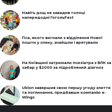
Навіть дощ не завадив толоці
напередодні ГогольFest
Пса, якого вигнали з відділення Нової
пошти у спеку, знайшли і врятували
На Київщині затримали психіатра з ВЛК за
хабар у $2000 за підроблений діагноз
Uklon завершив свою першу угоду злиття
та поглинання, придбавши компанію e-
Wings