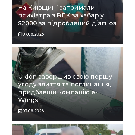
На Київщині затримали
психіатра з ВЛК за хабар у
$2000 за підроблений діагноз
07.08.2026
Uklon завершив свою першу
угоду злиття та поглинання,
придбавши компанію e-
Wings
07.08.2026