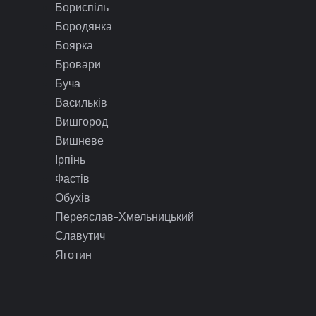
Бориспіль
Бородянка
Боярка
Бровари
Буча
Васильків
Вишгород
Вишневе
Ірпінь
Фастів
Обухів
Переяслав-Хмельницький
Славутич
Яготин