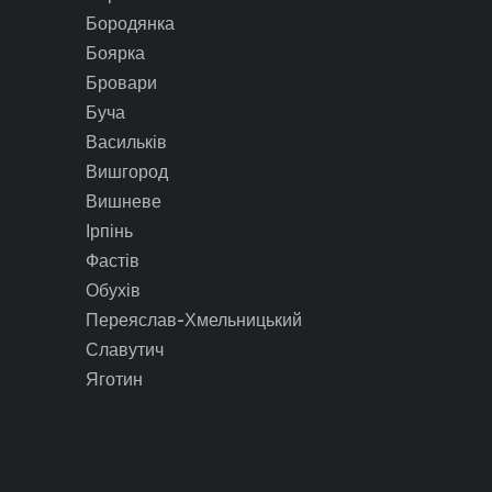
Бородянка
Боярка
Бровари
Буча
Васильків
Вишгород
Вишневе
Ірпінь
Фастів
Обухів
Переяслав-Хмельницький
Славутич
Яготин