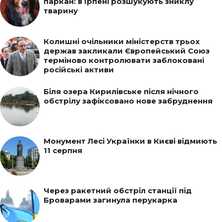
паркан: в Ірпені розшукують зниклу
тварину
Колишні очільники міністерств трьох
держав закликали Європейський Союз
терміново контролювати заблоковані
російські активи
Біля озера Кирилівське після нічного
обстрілу зафіксовано нове забруднення
Монумент Лесі Українки в Києві відмиють
11 серпня
Через ракетний обстріл станції під
Броварами загинула перукарка