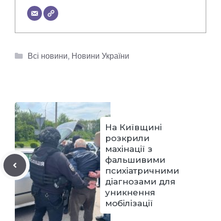
Категорії
Всі новини
,
Новини України
На Київщині
розкрили
махінації з
фальшивими
психіатричними
діагнозами для
уникнення
мобілізації