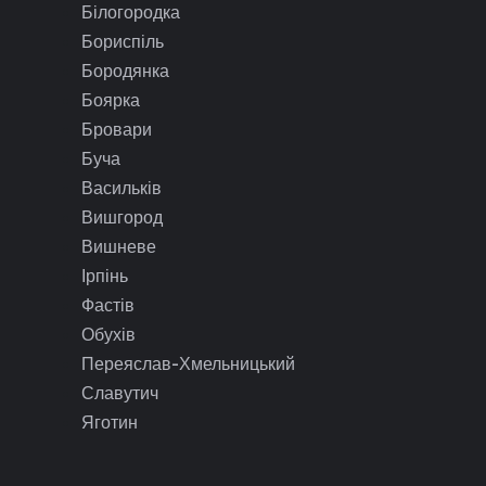
Білогородка
Бориспіль
Бородянка
Боярка
Бровари
Буча
Васильків
Вишгород
Вишневе
Ірпінь
Фастів
Обухів
Переяслав-Хмельницький
Славутич
Яготин