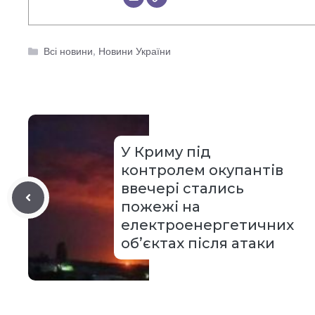
Категорії
Всі новини
,
Новини України
У Криму під
контролем окупантів
ввечері стались
пожежі на
електроенергетичних
обʼєктах після атаки