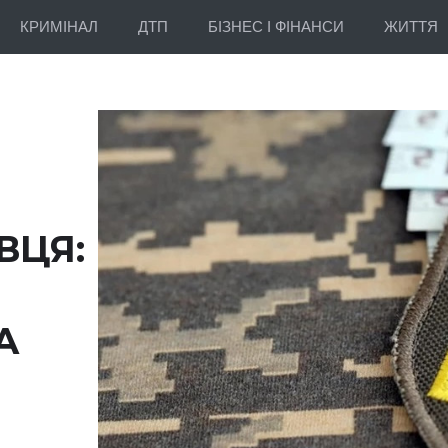
КРИМІНАЛ
ДТП
БІЗНЕС І ФІНАНСИ
ЖИТТЯ
ВЦЯ:
А