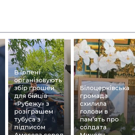
В Ірпені
організовують
збір грошей
Білоцерківська
для бійців
громада
«Рубежу» з
схилила
розіграшем
голови в
тубуса з
пам’ять про
підписом
солдата
Амосова серед
Миколу