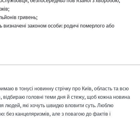
вослужбовця, безпосередньо пов’язаної з хворобою,
ків;
льйонів гривень;
 визначені законом особи: родичі померлого або
римаю в тонусі новинну стрічку про Київ, область та всю
, відбираю головні теми дня й стежу, щоб кожна новина
я людей, які хочуть швидко вловити суть. Люблю
: без канцеляризмів, але з повагою до фактів і