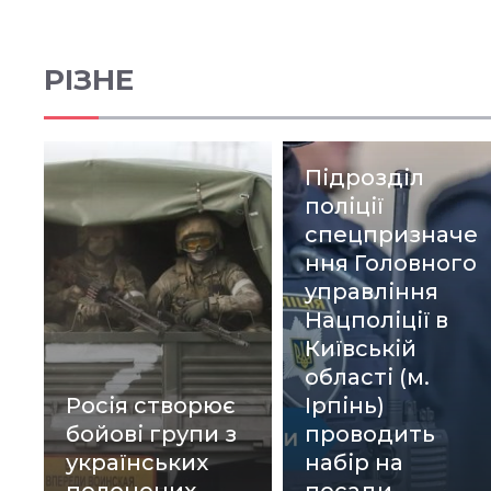
РІЗНЕ
Підрозділ
поліції
спецпризначе
ння Головного
управління
Нацполіції в
Київській
області (м.
Росія створює
Ірпінь)
бойові групи з
проводить
українських
набір на
полонених
посади