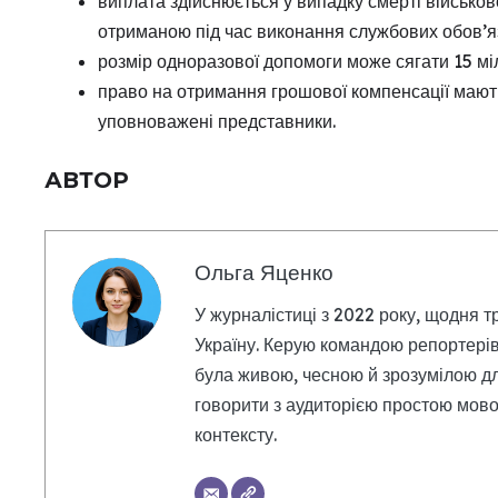
виплата здійснюється у випадку смерті військо
отриманою під час виконання службових обов’яз
розмір одноразової допомоги може сягати 15 мі
право на отримання грошової компенсації мають
уповноважені представники.
АВТОР
Ольга Яценко
У журналістиці з 2022 року, щодня т
Україну. Керую командою репортерів
була живою, чесною й зрозумілою дл
говорити з аудиторією простою мовою
контексту.