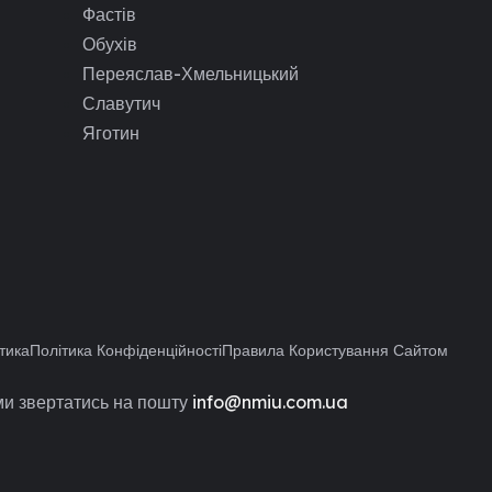
Фастів
Обухів
Переяслав-Хмельницький
Славутич
Яготин
тика
Політика Конфіденційності
Правила Користування Сайтом
и звертатись на пошту
info@nmiu.com.ua