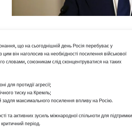
онання, що на сьогоднішній день Росія перебуває у
 з цим він наголосив на необхідності посилення військової
ого словами, союзникам слід сконцентруватися на таких
ні для протидії агресії;
ічного тиску на Кремль;
ій задля максимального посилення впливу на Росію.
ості та активних зусиль міжнародної спільноти для підтримки
й критичний період.