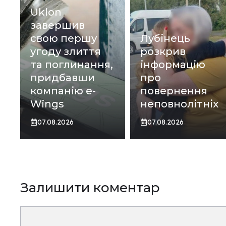
Uklon
завершив
свою першу
Лубінець
угоду злиття
розкрив
та поглинання,
інформацію
придбавши
про
компанію e-
повернення
Wings
неповнолітніх
07.08.2026
07.08.2026
Залишити коментар
Коментар