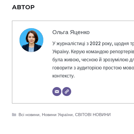
АВТОР
Ольга Яценко
У журналістиці з 2022 року, щодня т
Україну. Керую командою репортерів
була живою, чесною й зрозумілою дл
говорити з аудиторією простою мовою
контексту.
Категорії
Всі новини
,
Новини України
,
СВІТОВІ НОВИНИ