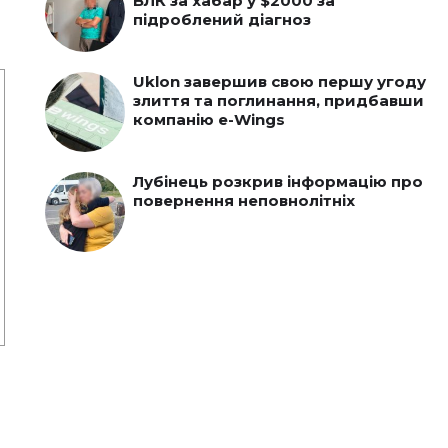
ВЛК за хабар у $2000 за
підроблений діагноз
Uklon завершив свою першу угоду
злиття та поглинання, придбавши
компанію e-Wings
Лубінець розкрив інформацію про
повернення неповнолітніх