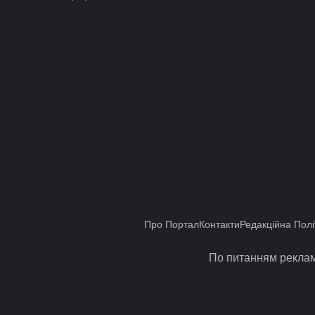
Про Портал
Контакти
Редакційна Полі
По питанням реклам