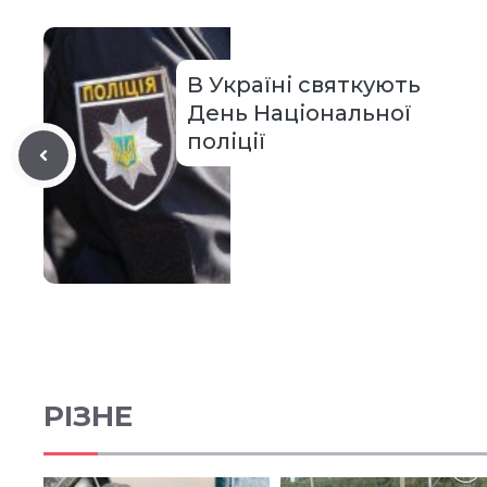
В Україні святкують
День Національної
поліції
РІЗНЕ