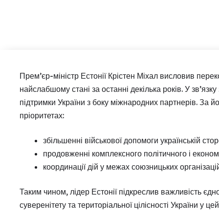
Прем’єр-міністр Естонії Крістен Міхал висловив перек
найслабшому стані за останні декілька років. У зв’язку
підтримки України з боку міжнародних партнерів. За й
пріоритетах:
збільшенні військової допомоги українській сторо
продовженні комплексного політичного і економ
координації дій у межах союзницьких організац
Таким чином, лідер Естонії підкреслив важливість єдн
суверенітету та територіальної цілісності України у це